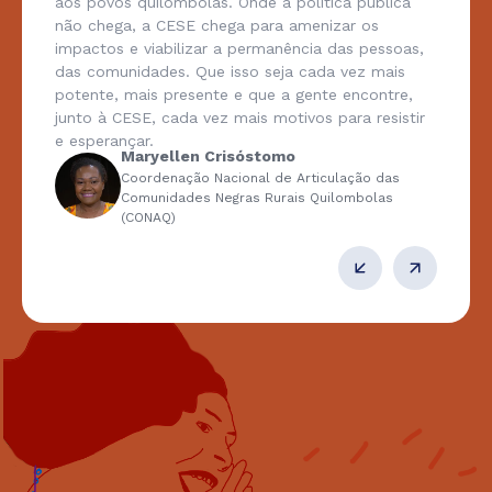
aos povos quilombolas. Onde a política pública
não chega, a CESE chega para amenizar os
impactos e viabilizar a permanência das pessoas,
das comunidades. Que isso seja cada vez mais
potente, mais presente e que a gente encontre,
junto à CESE, cada vez mais motivos para resistir
e esperançar.
Maryellen Crisóstomo
Coordenação Nacional de Articulação das
Comunidades Negras Rurais Quilombolas
(CONAQ)