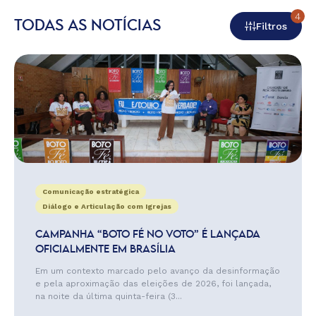
4
TODAS AS NOTÍCIAS
Filtros
Comunicação estratégica
Diálogo e Articulação com Igrejas
CAMPANHA “BOTO FÉ NO VOTO” É LANÇADA
OFICIALMENTE EM BRASÍLIA
Em um contexto marcado pelo avanço da desinformação
e pela aproximação das eleições de 2026, foi lançada,
na noite da última quinta-feira (3...