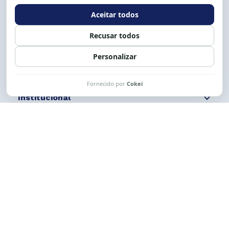
Expediente: 8h às 12h e 13 às 17h.
Siga nossas redes
Fale conosco
Institucional
Comunicação
Links Úteis
CESE © 2012 - 2026. Todos os direitos reservados.
Esta obra está licenciada com uma Licença
Creative Commons Atribuição-NãoComercial-
CompartilhaIgual 4.0 Internacional.