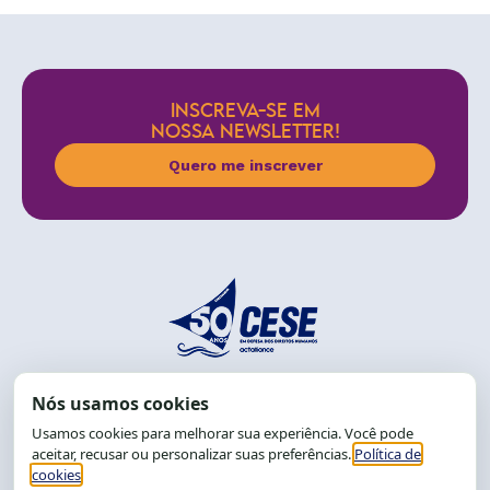
INSCREVA-SE EM
NOSSA NEWSLETTER!
Quero me inscrever
End.: R. da Graça, 150. Graça
CEP: 40.150-055
Salvador-BA, Brasil.
Tel.: (71) 2104-5457, Cel.: (71) 9 9239-2104 ou 2105
E-mail:
cese@cese.org.br