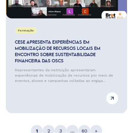
Formação
CESE APRESENTA EXPERIÊNCIAS EM
MOBILIZAÇÃO DE RECURSOS LOCAIS EM
ENCONTRO SOBRE SUSTENTABILIDADE
FINANCEIRA DAS OSCS
Representantes da instituição apresentaram
experiências de mobilização de recursos por meio de
eventos, shows e campanhas voltadas ao engaja...
1
2
3
…
60
»