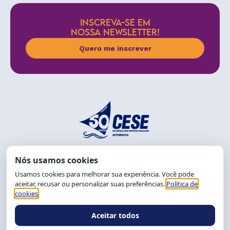
INSCREVA-SE EM
NOSSA NEWSLETTER!
Quero me inscrever
End.: R. da Graça, 150. Graça
CEP: 40.150-055
Salvador-BA, Brasil.
Tel.: (71) 2104-5457, Cel.: (71) 9 9239-2104 ou 2105
E-mail:
cese@cese.org.br
Expediente: 8h às 12h e 13 às 17h.