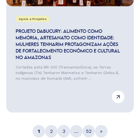
Apoio a Projetos
PROJETO DABUCURY: ALIMENTO COMO
MEMÓRIA, ARTESANATO COMO IDENTIDADE:
MULHERES TENHARIM PROTAGONIZAM AÇÕES
DE FORTALECIMENTO ECONÔMICO E CULTURAL
NO AMAZONAS
Cortadas pela BR-230 (Transamazônica), as Terras
Indígenas (TIs) Tenharim Marmelos e Tenharim Gleba B,
no município de Humaitá (AM), sofrem ...
1
2
3
…
52
»