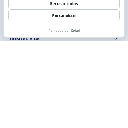
Siga nossas redes
Fale conosco
Institucional
Comunicação
Links Úteis
CESE © 2012 - 2026. Todos os direitos reservados.
Esta obra está licenciada com uma Licença
Creative Commons Atribuição-NãoComercial-
CompartilhaIgual 4.0 Internacional.
Desenvolvido por
M2HP