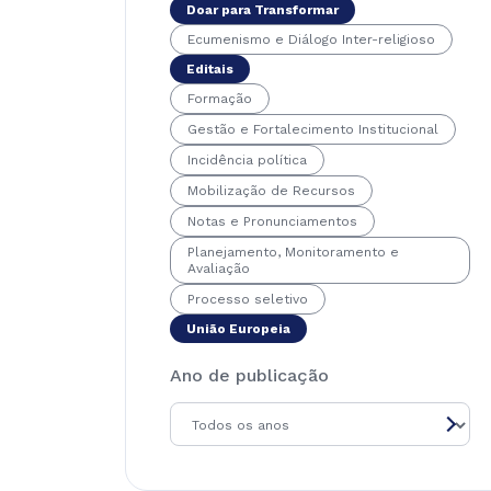
Doar para Transformar
Ecumenismo e Diálogo Inter-religioso
Editais
Formação
Gestão e Fortalecimento Institucional
Incidência política
Mobilização de Recursos
Notas e Pronunciamentos
Planejamento, Monitoramento e
Avaliação
Processo seletivo
União Europeia
Ano de publicação