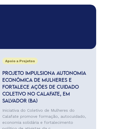
Apoio a Projetos
PROJETO IMPULSIONA AUTONOMIA
ECONÔMICA DE MULHERES E
FORTALECE AÇÕES DE CUIDADO
COLETIVO NO CALAFATE, EM
SALVADOR (BA)
Iniciativa do Coletivo de Mulheres do
Calafate promove formação, autocuidado,
economia solidária e fortalecimento
político de ativistas da c...