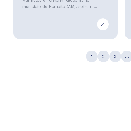
Marmelos e Tenharim Gleba B, no
município de Humaitá (AM), sofrem ...
1
2
3
…