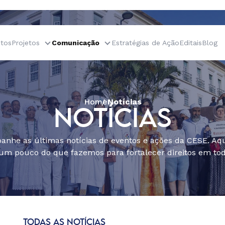
tos
Projetos
Comunicação
Estratégias de Ação
Editais
Blog
Home
Notícias
NOTÍCIAS
nhe as últimas notícias de eventos e ações da CESE. Aqu
um pouco do que fazemos para fortalecer direitos em todo
TODAS AS NOTÍCIAS