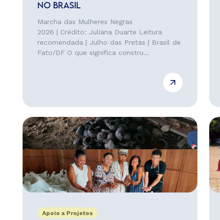
NO BRASIL
Marcha das Mulheres Negras
2026 | Crédito: Juliana Duarte Leitura
recomendada | Julho das Pretas | Brasil de
Fato/DF O que significa constru...
Apoio a Projetos