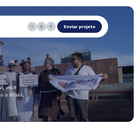
Enviar projeto
i, você
 o Brasil.