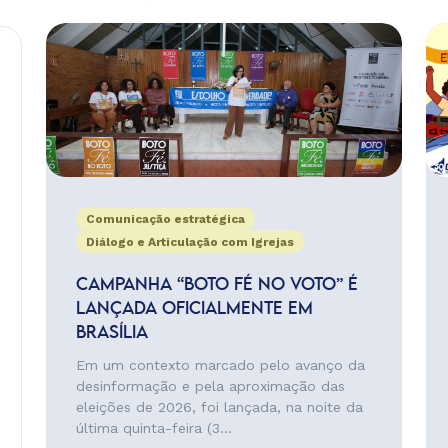
Comunicação estratégica
Diálogo e Articulação com Igrejas
CAMPANHA “BOTO FÉ NO VOTO” É
LANÇADA OFICIALMENTE EM
BRASÍLIA
Em um contexto marcado pelo avanço da
desinformação e pela aproximação das
eleições de 2026, foi lançada, na noite da
última quinta-feira (3...