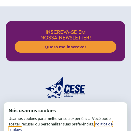
INSCREVA-SE EM
NOSSA NEWSLETTER!
Quero me inscrever
End.: R. da Graça, 150. Graça
CEP: 40.150-055
Salvador-BA, Brasil.
Tel.: (71) 2104-5457, Cel.: (71) 9 9239-2104 ou 2105