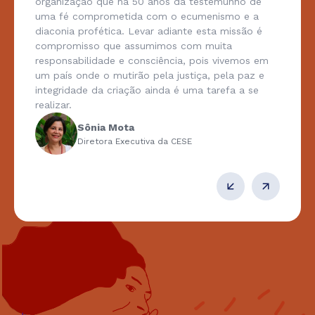
organização que há 50 anos dá testemunho de
uma fé comprometida com o ecumenismo e a
diaconia profética. Levar adiante esta missão é
compromisso que assumimos com muita
responsabilidade e consciência, pois vivemos em
um país onde o mutirão pela justiça, pela paz e
integridade da criação ainda é uma tarefa a se
realizar.
Sônia Mota
Diretora Executiva da CESE