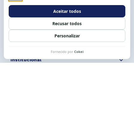
E-mail:
cese@cese.org.br
Expediente: 8h às 12h e 13 às 17h.
Siga nossas redes
Fale conosco
Institucional
Comunicação
Links Úteis
CESE © 2012 - 2026. Todos os direitos reservados.
Esta obra está licenciada com uma Licença
Creative Commons Atribuição-NãoComercial-