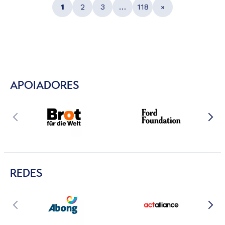
1
2
3
…
118
»
APOIADORES
REDES