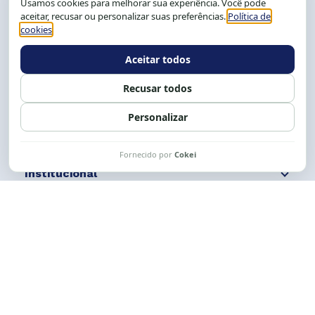
Salvador-BA, Brasil.
Tel.: (71) 2104-5457, Cel.: (71) 9 9239-2104 ou 2105
E-mail:
cese@cese.org.br
Expediente: 8h às 12h e 13 às 17h.
Siga nossas redes
Fale conosco
Institucional
Comunicação
Links Úteis