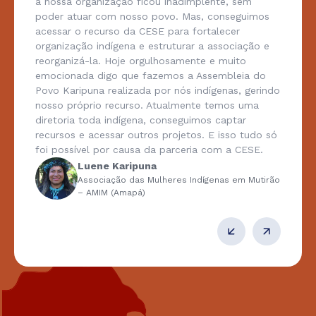
a nossa organização ficou inadimplente, sem
poder atuar com nosso povo. Mas, conseguimos
acessar o recurso da CESE para fortalecer
organização indígena e estruturar a associação e
reorganizá-la. Hoje orgulhosamente e muito
emocionada digo que fazemos a Assembleia do
Povo Karipuna realizada por nós indígenas, gerindo
nosso próprio recurso. Atualmente temos uma
diretoria toda indígena, conseguimos captar
recursos e acessar outros projetos. E isso tudo só
foi possível por causa da parceria com a CESE.
Luene Karipuna
Associação das Mulheres Indígenas em Mutirão
– AMIM (Amapá)