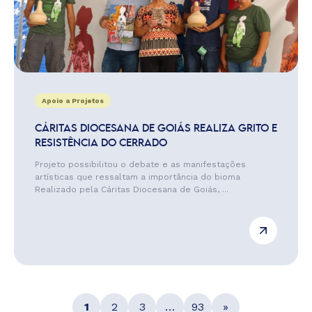
Apoio a Projetos
CÁRITAS DIOCESANA DE GOIÁS REALIZA GRITO E
RESISTÊNCIA DO CERRADO
Projeto possibilitou o debate e as manifestações
artísticas que ressaltam a importância do bioma
Realizado pela Cáritas Diocesana de Goiás, ...
1
2
3
…
93
»