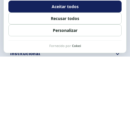
Expediente: 8h às 12h e 13 às 17h.
Siga nossas redes
Fale conosco
Institucional
Comunicação
Links Úteis
CESE © 2012 - 2026. Todos os direitos reservados.
Esta obra está licenciada com uma Licença
Creative Commons Atribuição-NãoComercial-
CompartilhaIgual 4.0 Internacional.