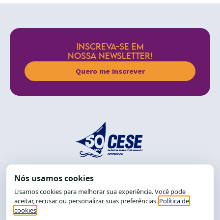
INSCREVA-SE EM
NOSSA NEWSLETTER!
Quero me inscrever
End.: R. da Graça, 150. Graça
CEP: 40.150-055
Salvador-BA, Brasil.
Tel.: (71) 2104-5457, Cel.: (71) 9 9239-2104 ou 2105
E-mail:
cese@cese.org.br