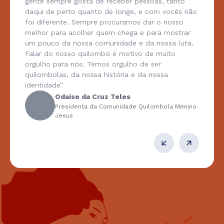
gente sempre gosta de receber pessoas, tanto
daqui de perto quanto de longe, e com vocês não
foi diferente. Sempre procuramos dar o nosso
melhor para acolher quem chega e para mostrar
um pouco da nossa comunidade e da nossa luta.
Falar do nosso quilombo é motivo de muito
orgulho para nós. Temos orgulho de ser
quilombolas, da nossa história e da nossa
identidade”
Odaíse da Cruz Teles
Presidenta da Comunidade Quilombola Menino
Jesus