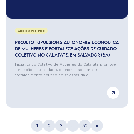
Apoio a Projetos
PROJETO IMPULSIONA AUTONOMIA ECONÔMICA
DE MULHERES E FORTALECE AÇÕES DE CUIDADO
COLETIVO NO CALAFATE, EM SALVADOR (BA)
Iniciativa do Coletivo de Mulheres do Calafate promove
formação, autocuidado, economia solidária e
fortalecimento político de ativistas da c...
1
2
3
…
52
»