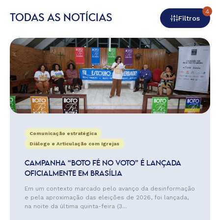
4
TODAS AS NOTÍCIAS
Filtros
Comunicação estratégica
Diálogo e Articulação com Igrejas
CAMPANHA “BOTO FÉ NO VOTO” É LANÇADA
OFICIALMENTE EM BRASÍLIA
Em um contexto marcado pelo avanço da desinformação
e pela aproximação das eleições de 2026, foi lançada,
na noite da última quinta-feira (3...