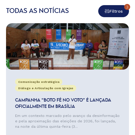
3
TODAS AS NOTÍCIAS
Filtros
Comunicação estratégica
Diálogo e Articulação com Igrejas
CAMPANHA “BOTO FÉ NO VOTO” É LANÇADA
OFICIALMENTE EM BRASÍLIA
Em um contexto marcado pelo avanço da desinformação
e pela aproximação das eleições de 2026, foi lançada,
na noite da última quinta-feira (3...