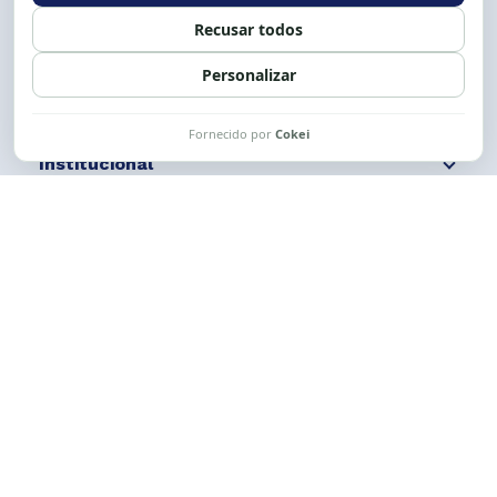
Siga nossas redes
Fale conosco
Institucional
Comunicação
Links Úteis
CESE © 2012 - 2026. Todos os direitos reservados.
Esta obra está licenciada com uma Licença
Creative Commons Atribuição-NãoComercial-
CompartilhaIgual 4.0 Internacional.