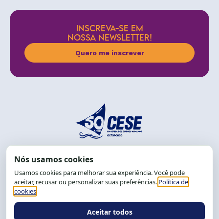
INSCREVA-SE EM
NOSSA NEWSLETTER!
Quero me inscrever
End.: R. da Graça, 150. Graça
CEP: 40.150-055
Salvador-BA, Brasil.
Tel.: (71) 2104-5457, Cel.: (71) 9 9239-2104 ou 2105
E-mail:
cese@cese.org.br
Expediente: 8h às 12h e 13 às 17h.