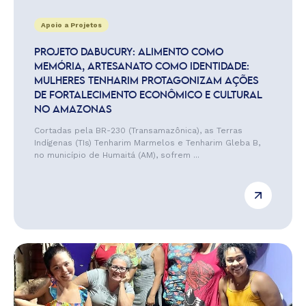
Apoio a Projetos
PROJETO DABUCURY: ALIMENTO COMO
MEMÓRIA, ARTESANATO COMO IDENTIDADE:
MULHERES TENHARIM PROTAGONIZAM AÇÕES
DE FORTALECIMENTO ECONÔMICO E CULTURAL
NO AMAZONAS
Cortadas pela BR-230 (Transamazônica), as Terras
Indígenas (TIs) Tenharim Marmelos e Tenharim Gleba B,
no município de Humaitá (AM), sofrem ...