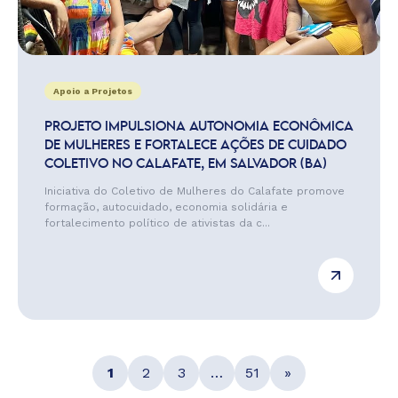
Apoio a Projetos
PROJETO IMPULSIONA AUTONOMIA ECONÔMICA
DE MULHERES E FORTALECE AÇÕES DE CUIDADO
COLETIVO NO CALAFATE, EM SALVADOR (BA)
Iniciativa do Coletivo de Mulheres do Calafate promove
formação, autocuidado, economia solidária e
fortalecimento político de ativistas da c...
1
2
3
…
51
»