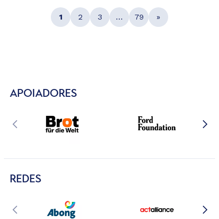
1
2
3
…
79
»
APOIADORES
REDES