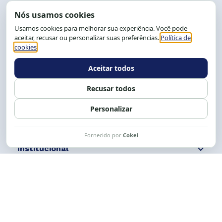
End.: R. da Graça, 150. Graça
CEP: 40.150-055
Salvador-BA, Brasil.
Tel.: (71) 2104-5457, Cel.: (71) 9 9239-2104 ou 2105
E-mail:
cese@cese.org.br
Expediente: 8h às 12h e 13 às 17h.
Siga nossas redes
Fale conosco
Institucional
Comunicação
Links Úteis