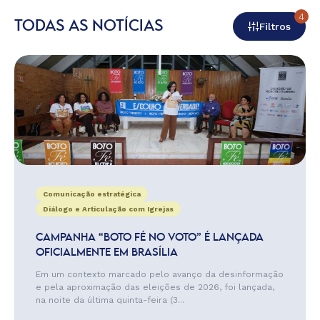
4
TODAS AS NOTÍCIAS
Filtros
Comunicação estratégica
Diálogo e Articulação com Igrejas
CAMPANHA “BOTO FÉ NO VOTO” É LANÇADA
OFICIALMENTE EM BRASÍLIA
Em um contexto marcado pelo avanço da desinformação
e pela aproximação das eleições de 2026, foi lançada,
na noite da última quinta-feira (3...