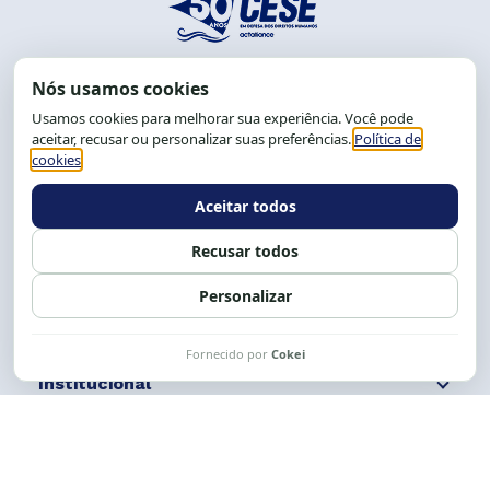
End.: R. da Graça, 150. Graça
CEP: 40.150-055
Salvador-BA, Brasil.
Tel.: (71) 2104-5457, Cel.: (71) 9 9239-2104 ou 2105
E-mail:
cese@cese.org.br
Expediente: 8h às 12h e 13 às 17h.
Siga nossas redes
Fale conosco
Institucional
Comunicação