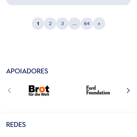
1
2
3
…
64
»
APOIADORES
REDES