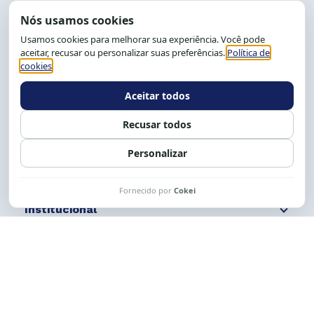
End.: R. da Graça, 150. Graça
CEP: 40.150-055
Salvador-BA, Brasil.
Tel.: (71) 2104-5457, Cel.: (71) 9 9239-2104 ou 2105
E-mail:
cese@cese.org.br
Expediente: 8h às 12h e 13 às 17h.
Siga nossas redes
Fale conosco
Institucional
Comunicação
Links Úteis