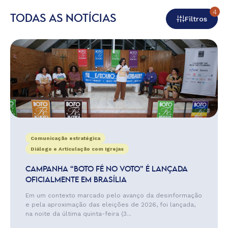
4
TODAS AS NOTÍCIAS
Filtros
Comunicação estratégica
Diálogo e Articulação com Igrejas
CAMPANHA “BOTO FÉ NO VOTO” É LANÇADA
OFICIALMENTE EM BRASÍLIA
Em um contexto marcado pelo avanço da desinformação
e pela aproximação das eleições de 2026, foi lançada,
na noite da última quinta-feira (3...