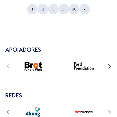
1
2
3
…
86
»
APOIADORES
REDES