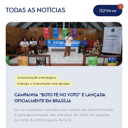
6
TODAS AS NOTÍCIAS
Filtros
Comunicação estratégica
Diálogo e Articulação com Igrejas
CAMPANHA “BOTO FÉ NO VOTO” É LANÇADA
OFICIALMENTE EM BRASÍLIA
Em um contexto marcado pelo avanço da desinformação
e pela aproximação das eleições de 2026, foi lançada,
na noite da última quinta-feira (3...