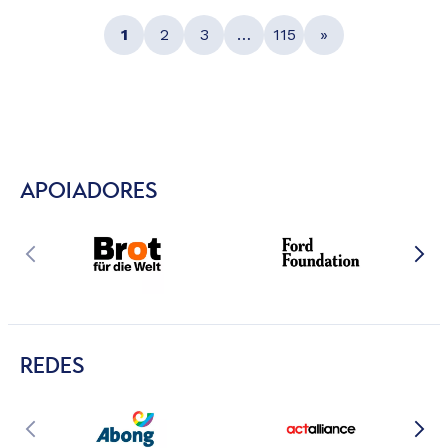
1
2
3
…
115
»
APOIADORES
REDES