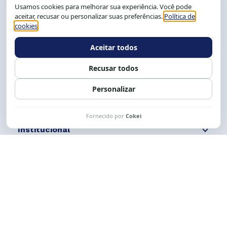
CEP: 40.150-055
Salvador-BA, Brasil.
Tel.: (71) 2104-5457, Cel.: (71) 9 9239-2104 ou 2105
E-mail:
cese@cese.org.br
Expediente: 8h às 12h e 13 às 17h.
Siga nossas redes
Fale conosco
Institucional
Comunicação
Links Úteis