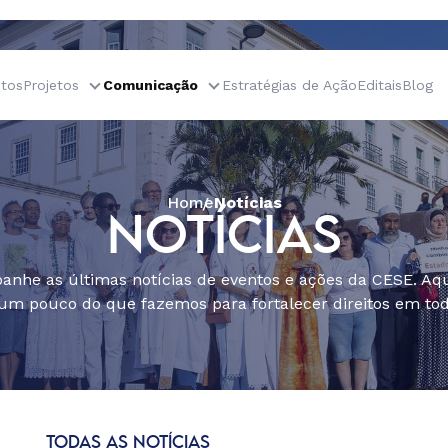
tos
Projetos
Comunicação
Estratégias de Ação
Editais
Blog
Home
Notícias
NOTÍCIAS
nhe as últimas notícias de eventos e ações da CESE. Aqu
um pouco do que fazemos para fortalecer direitos em todo
TODAS AS NOTÍCIAS