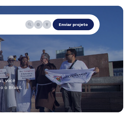
Enviar projeto
i, você
 o Brasil.