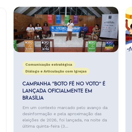
Comunicação estratégica
Diálogo e Articulação com Igrejas
CAMPANHA “BOTO FÉ NO VOTO” É
LANÇADA OFICIALMENTE EM
BRASÍLIA
Em um contexto marcado pelo avanço da
desinformação e pela aproximação das
eleições de 2026, foi lançada, na noite da
última quinta-feira (3...