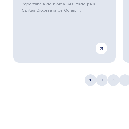
importância do bioma Realizado pela
Cáritas Diocesana de Goiás, ...
1
2
3
…