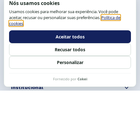
End.: R. da Graça, 150. Graça
CEP: 40.150-055
Salvador-BA, Brasil.
Tel.: (71) 2104-5457, Cel.: (71) 9 9239-2104 ou 2105
E-mail:
cese@cese.org.br
Expediente: 8h às 12h e 13 às 17h.
Siga nossas redes
Fale conosco
Institucional
Comunicação
Links Úteis