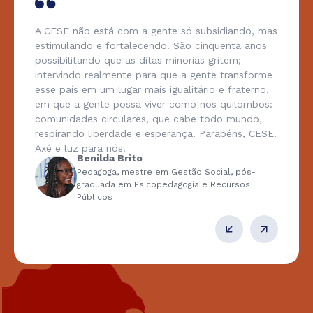
A CESE não está com a gente só subsidiando, mas
estimulando e fortalecendo. São cinquenta anos
possibilitando que as ditas minorias gritem;
intervindo realmente para que a gente transforme
esse país em um lugar mais igualitário e fraterno,
em que a gente possa viver como nos quilombos:
comunidades circulares, que cabe todo mundo,
respirando liberdade e esperança. Parabéns, CESE.
Axé e luz para nós!
Benilda Brito
Pedagoga, mestre em Gestão Social, pós-
graduada em Psicopedagogia e Recursos
Públicos