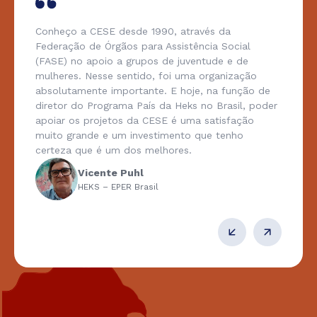
Conheço a CESE desde 1990, através da
Federação de Órgãos para Assistência Social
(FASE) no apoio a grupos de juventude e de
mulheres. Nesse sentido, foi uma organização
absolutamente importante. E hoje, na função de
diretor do Programa País da Heks no Brasil, poder
apoiar os projetos da CESE é uma satisfação
muito grande e um investimento que tenho
certeza que é um dos melhores.
Vicente Puhl
HEKS – EPER Brasil