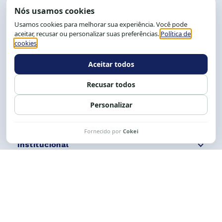
End.: R. da Graça, 150. Graça
CEP: 40.150-055
Salvador-BA, Brasil.
Tel.: (71) 2104-5457, Cel.: (71) 9 9239-2104 ou 2105
E-mail:
cese@cese.org.br
Expediente: 8h às 12h e 13 às 17h.
Siga nossas redes
Fale conosco
Institucional
Comunicação
Links Úteis