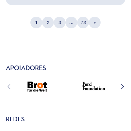
1
2
3
…
73
»
APOIADORES
REDES