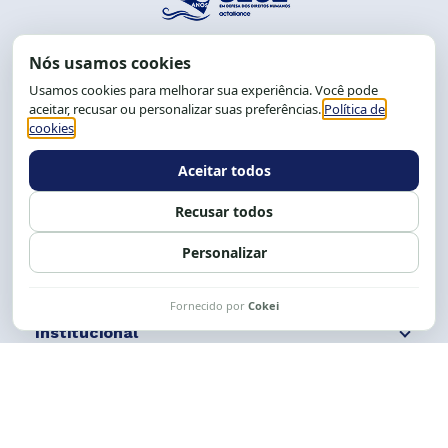
End.: R. da Graça, 150. Graça
CEP: 40.150-055
Salvador-BA, Brasil.
Tel.: (71) 2104-5457, Cel.: (71) 9 9239-2104 ou 2105
E-mail:
cese@cese.org.br
Expediente: 8h às 12h e 13 às 17h.
Siga nossas redes
Fale conosco
Institucional
Comunicação