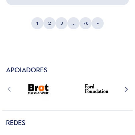
1
2
3
…
76
»
APOIADORES
REDES