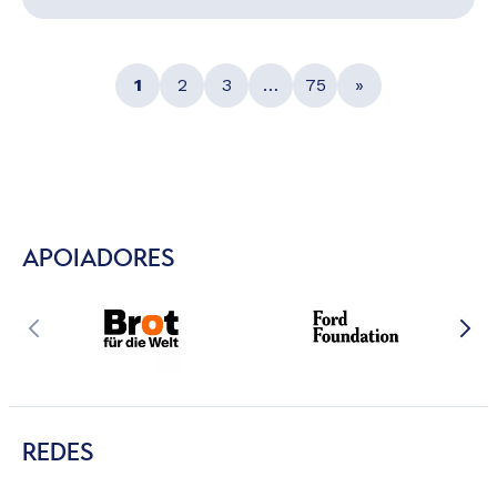
1
2
3
…
75
»
APOIADORES
REDES