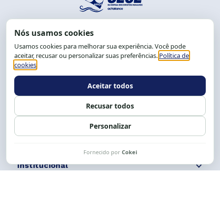
End.: R. da Graça, 150. Graça
CEP: 40.150-055
Salvador-BA, Brasil.
Tel.: (71) 2104-5457, Cel.: (71) 9 9239-2104 ou 2105
E-mail:
cese@cese.org.br
Expediente: 8h às 12h e 13 às 17h.
Siga nossas redes
Fale conosco
Institucional
Comunicação