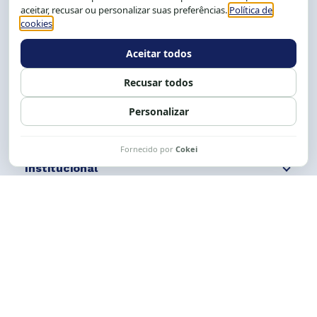
Salvador-BA, Brasil.
Tel.: (71) 2104-5457, Cel.: (71) 9 9239-2104 ou 2105
E-mail:
cese@cese.org.br
Expediente: 8h às 12h e 13 às 17h.
Siga nossas redes
Fale conosco
Institucional
Comunicação
Links Úteis
CESE © 2012 - 2026. Todos os direitos reservados.