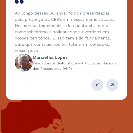
Ao longo desses 50 anos, fomos presenteadas
pela presença da CESE em nossas comunidades.
Nós somos testemunhas do quanto ela tem de
companheirismo e solidariedade investidos em
nossos territórios. E isso tem sido fundamental
para que continuemos em luta e em defesa do
nosso povo.
Marizelha Lopes
Pescadora e Quilombola - Articulação Nacional
das Pescadoras (ANP)