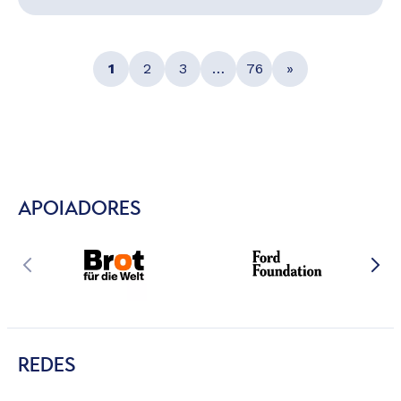
1
2
3
…
76
»
APOIADORES
REDES