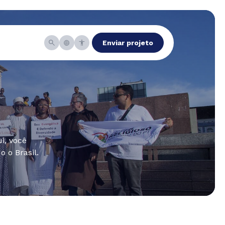
Enviar projeto
i, você
 o Brasil.