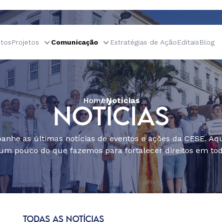
tos
Projetos
Comunicação
Estratégias de Ação
Editais
Blog
Home
Notícias
NOTÍCIAS
nhe as últimas notícias de eventos e ações da CESE. Aqu
um pouco do que fazemos para fortalecer direitos em todo
TODAS AS NOTÍCIAS