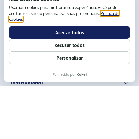
CEP: 40.150-055
Salvador-BA, Brasil.
Tel.: (71) 2104-5457, Cel.: (71) 9 9239-2104 ou 2105
E-mail:
cese@cese.org.br
Expediente: 8h às 12h e 13 às 17h.
Siga nossas redes
Fale conosco
Institucional
Comunicação
Links Úteis