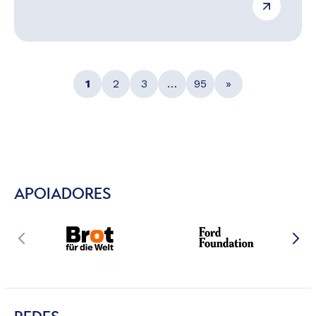
1
2
3
…
95
»
APOIADORES