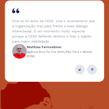
Viva os 50 anos da CESE. Viva o ecumenismo que
a organização traz para frente e esse diálogo
intereclesial. É um momento muito especial
porque a CESE defende direitos e traz o sujeito
para maior visibilidade.
Mathias Fernsebner
Agência Brot für Die Welt,/Pâo Para o Mundo
(PPM)