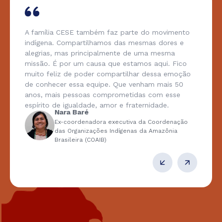
A família CESE também faz parte do movimento
indígena. Compartilhamos das mesmas dores e
alegrias, mas principalmente de uma mesma
missão. É por um causa que estamos aqui. Fico
muito feliz de poder compartilhar dessa emoção
de conhecer essa equipe. Que venham mais 50
anos, mais pessoas comprometidas com esse
espírito de igualdade, amor e fraternidade.
Nara Baré
Ex-coordenadora executiva da Coordenação
das Organizações Indígenas da Amazônia
Brasileira (COAIB)