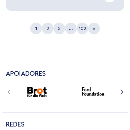
1
2
3
…
102
»
APOIADORES
REDES