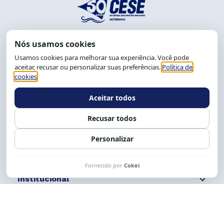
End.: R. da Graça, 150. Graça
CEP: 40.150-055
Salvador-BA, Brasil.
Tel.: (71) 2104-5457, Cel.: (71) 9 9239-2104 ou 2105
E-mail:
cese@cese.org.br
Expediente: 8h às 12h e 13 às 17h.
Siga nossas redes
Fale conosco
Institucional
Comunicação