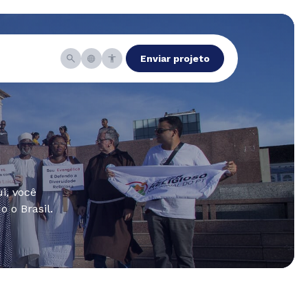
Enviar projeto
i, você
 o Brasil.