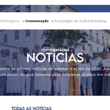
tos
Projetos
Comunicação
Estratégias de Ação
Editais
Blog
Home
Notícias
NOTÍCIAS
nhe as últimas notícias de eventos e ações da CESE. Aqu
um pouco do que fazemos para fortalecer direitos em todo
TODAS AS NOTÍCIAS