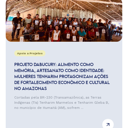
Apoio a Projetos
PROJETO DABUCURY: ALIMENTO COMO
MEMÓRIA, ARTESANATO COMO IDENTIDADE:
MULHERES TENHARIM PROTAGONIZAM AÇÕES
DE FORTALECIMENTO ECONÔMICO E CULTURAL
NO AMAZONAS
Cortadas pela BR-230 (Transamazônica), as Terras
Indígenas (TIs) Tenharim Marmelos e Tenharim Gleba B,
no município de Humaitá (AM), sofrem ...