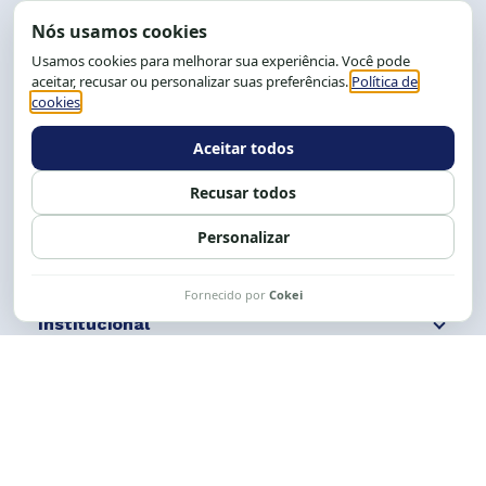
End.: R. da Graça, 150. Graça
CEP: 40.150-055
Salvador-BA, Brasil.
Tel.: (71) 2104-5457, Cel.: (71) 9 9239-2104 ou 2105
E-mail:
cese@cese.org.br
Expediente: 8h às 12h e 13 às 17h.
Siga nossas redes
Fale conosco
Institucional
Comunicação
Links Úteis