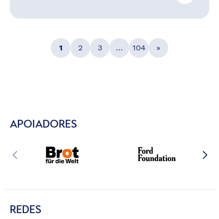
1
2
3
…
104
»
APOIADORES
REDES