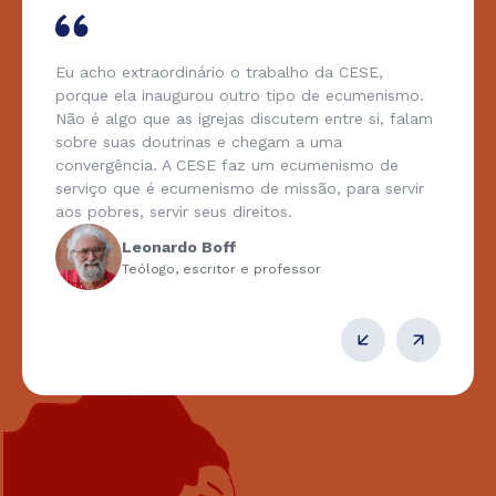
Eu acho extraordinário o trabalho da CESE,
porque ela inaugurou outro tipo de ecumenismo.
Não é algo que as igrejas discutem entre si, falam
sobre suas doutrinas e chegam a uma
convergência. A CESE faz um ecumenismo de
serviço que é ecumenismo de missão, para servir
aos pobres, servir seus direitos.
Leonardo Boff
Teólogo, escritor e professor