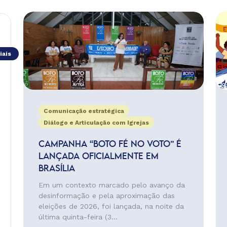
iais
Comunicação estratégica
Diálogo e Articulação com Igrejas
CAMPANHA “BOTO FÉ NO VOTO” É
LANÇADA OFICIALMENTE EM
BRASÍLIA
Em um contexto marcado pelo avanço da
desinformação e pela aproximação das
eleições de 2026, foi lançada, na noite da
última quinta-feira (3...