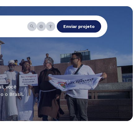
Enviar projeto
i, você
 o Brasil.