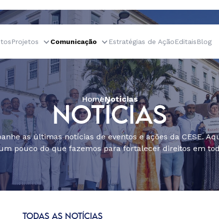
tos
Projetos
Comunicação
Estratégias de Ação
Editais
Blog
Home
Notícias
NOTÍCIAS
nhe as últimas notícias de eventos e ações da CESE. Aqu
um pouco do que fazemos para fortalecer direitos em todo
TODAS AS NOTÍCIAS