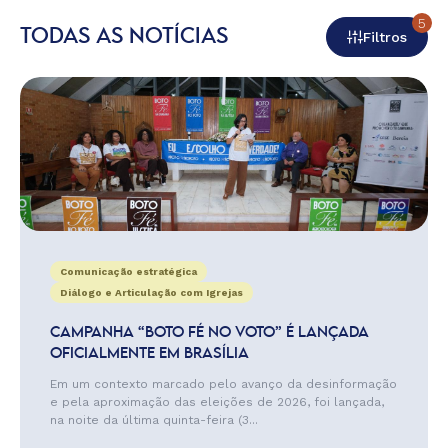
5
TODAS AS NOTÍCIAS
Filtros
Comunicação estratégica
Diálogo e Articulação com Igrejas
CAMPANHA “BOTO FÉ NO VOTO” É LANÇADA
OFICIALMENTE EM BRASÍLIA
Em um contexto marcado pelo avanço da desinformação
e pela aproximação das eleições de 2026, foi lançada,
na noite da última quinta-feira (3...