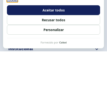
E-mail:
cese@cese.org.br
Expediente: 8h às 12h e 13 às 17h.
Siga nossas redes
Fale conosco
Institucional
Comunicação
Links Úteis
CESE © 2012 - 2026. Todos os direitos reservados.
Esta obra está licenciada com uma Licença
Creative Commons Atribuição-NãoComercial-