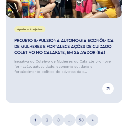
Apoio a Projetos
PROJETO IMPULSIONA AUTONOMIA ECONÔMICA
DE MULHERES E FORTALECE AÇÕES DE CUIDADO
COLETIVO NO CALAFATE, EM SALVADOR (BA)
Iniciativa do Coletivo de Mulheres do Calafate promove
formação, autocuidado, economia solidária e
fortalecimento político de ativistas da c...
1
2
3
…
53
»