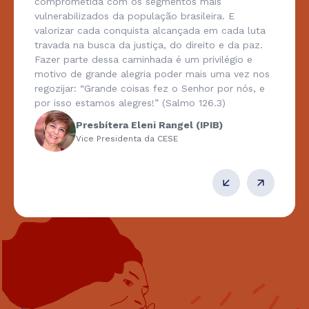
comprometida com os segmentos mais
vulnerabilizados da população brasileira. E
valorizar cada conquista alcançada em cada luta
travada na busca da justiça, do direito e da paz.
Fazer parte dessa caminhada é um privilégio e
motivo de grande alegria poder mais uma vez nos
regozijar: “Grande coisas fez o Senhor por nós, e
por isso estamos alegres!” (Salmo 126.3)
Presbítera Eleni Rangel (IPIB)
Vice Presidenta da CESE