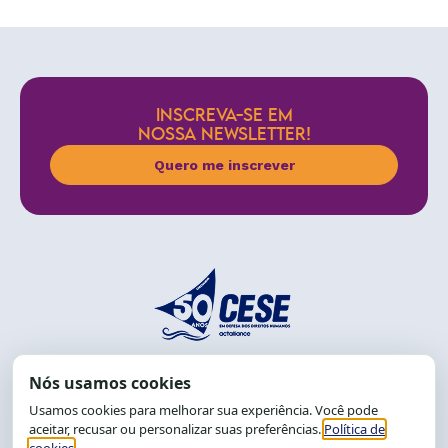
INSCREVA-SE EM
NOSSA NEWSLETTER!
Quero me inscrever
End.: R. da Graça, 150. Graça
CEP: 40.150-055
Salvador-BA, Brasil.
Tel.: (71) 2104-5457, Cel.: (71) 9 9239-2104 ou 2105