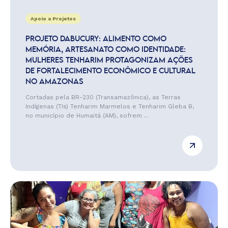
Apoio a Projetos
PROJETO DABUCURY: ALIMENTO COMO
MEMÓRIA, ARTESANATO COMO IDENTIDADE:
MULHERES TENHARIM PROTAGONIZAM AÇÕES
DE FORTALECIMENTO ECONÔMICO E CULTURAL
NO AMAZONAS
Cortadas pela BR-230 (Transamazônica), as Terras
Indígenas (TIs) Tenharim Marmelos e Tenharim Gleba B,
no município de Humaitá (AM), sofrem ...