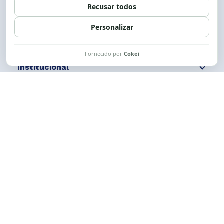
Siga nossas redes
Fale conosco
Institucional
Comunicação
Links Úteis
CESE © 2012 - 2026. Todos os direitos reservados.
Esta obra está licenciada com uma Licença
Creative Commons Atribuição-NãoComercial-
CompartilhaIgual 4.0 Internacional.
Desenvolvido por
M2HP