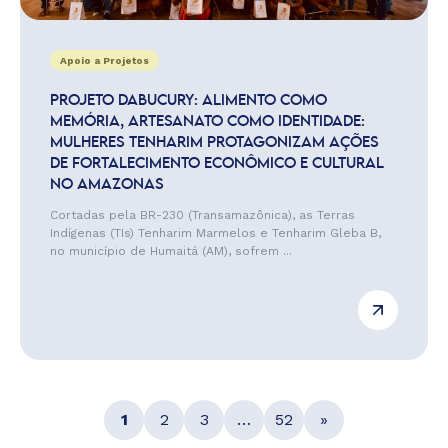
Apoio a Projetos
PROJETO DABUCURY: ALIMENTO COMO
MEMÓRIA, ARTESANATO COMO IDENTIDADE:
MULHERES TENHARIM PROTAGONIZAM AÇÕES
DE FORTALECIMENTO ECONÔMICO E CULTURAL
NO AMAZONAS
Cortadas pela BR-230 (Transamazônica), as Terras
Indígenas (TIs) Tenharim Marmelos e Tenharim Gleba B,
no município de Humaitá (AM), sofrem ...
1
2
3
…
52
»