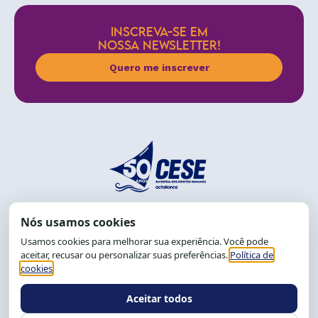
INSCREVA-SE EM
NOSSA NEWSLETTER!
Quero me inscrever
End.: R. da Graça, 150. Graça
CEP: 40.150-055
Salvador-BA, Brasil.
Tel.: (71) 2104-5457, Cel.: (71) 9 9239-2104 ou 2105
E-mail:
cese@cese.org.br
Expediente: 8h às 12h e 13 às 17h.