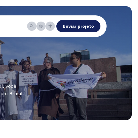
Enviar projeto
i, você
 o Brasil.