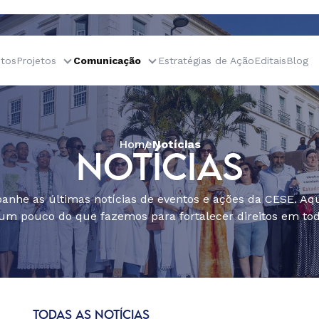
tos
Projetos
Comunicação
Estratégias de Ação
Editais
Blog
Home
Notícias
NOTÍCIAS
nhe as últimas notícias de eventos e ações da CESE. Aqu
um pouco do que fazemos para fortalecer direitos em todo
TODAS AS NOTÍCIAS