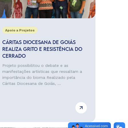
Apoio a Projetos
CÁRITAS DIOCESANA DE GOIÁS
REALIZA GRITO E RESISTÊNCIA DO
CERRADO
Projeto possibilitou o debate e as
manifestações artísticas que ressaltam a
importância do bioma Realizado pela
Cáritas Diocesana de Goiás, ...