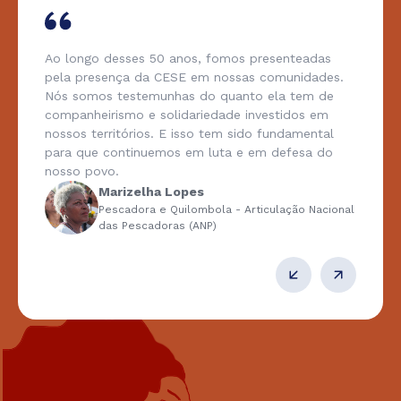
Ao longo desses 50 anos, fomos presenteadas
pela presença da CESE em nossas comunidades.
Nós somos testemunhas do quanto ela tem de
companheirismo e solidariedade investidos em
nossos territórios. E isso tem sido fundamental
para que continuemos em luta e em defesa do
nosso povo.
Marizelha Lopes
Pescadora e Quilombola - Articulação Nacional
das Pescadoras (ANP)