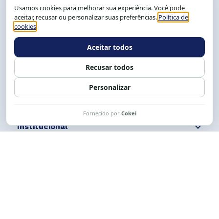
CEP: 40.150-055
Salvador-BA, Brasil.
Tel.: (71) 2104-5457, Cel.: (71) 9 9239-2104 ou 2105
E-mail:
cese@cese.org.br
Expediente: 8h às 12h e 13 às 17h.
Siga nossas redes
Fale conosco
Institucional
Comunicação
Links Úteis