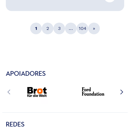
1
2
3
…
104
»
APOIADORES
REDES