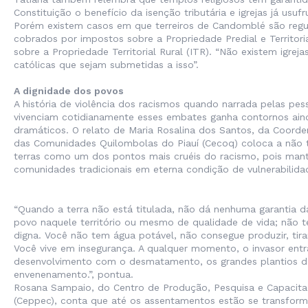
Constituição o benefício da isenção tributária e igrejas já usuf
Porém existem casos em que terreiros de Candomblé são reg
cobrados por impostos sobre a Propriedade Predial e Territori
sobre a Propriedade Territorial Rural (ITR). “Não existem igreja
católicas que sejam submetidas a isso”.
A dignidade dos povos
A história de violência dos racismos quando narrada pelas pe
vivenciam cotidianamente esses embates ganha contornos ain
dramáticos. O relato de Maria Rosalina dos Santos, da Coord
das Comunidades Quilombolas do Piauí (Cecoq) coloca a não t
terras como um dos pontos mais cruéis do racismo, pois man
comunidades tradicionais em eterna condição de vulnerabilida
“Quando a terra não está titulada, não dá nenhuma garantia 
povo naquele território ou mesmo de qualidade de vida; não 
digna. Você não tem água potável, não consegue produzir, tira
Você vive em insegurança. A qualquer momento, o invasor en
desenvolvimento com o desmatamento, os grandes plantios d
envenenamento.”, pontua.
Rosana Sampaio, do Centro de Produção, Pesquisa e Capacit
(Ceppec), conta que até os assentamentos estão se transfor