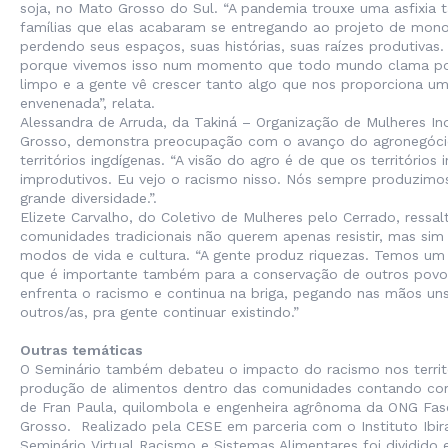
soja, no Mato Grosso do Sul. “A pandemia trouxe uma asfixia 
famílias que elas acabaram se entregando ao projeto de monoc
perdendo seus espaços, suas histórias, suas raízes produtivas
porque vivemos isso num momento que todo mundo clama por
limpo e a gente vê crescer tanto algo que nos proporciona um
envenenada”, relata.
Alessandra de Arruda, da Takiná – Organização de Mulheres I
Grosso, demonstra preocupação com o avanço do agronegóci
territórios ingdígenas. “A visão do agro é de que os territórios 
improdutivos. Eu vejo o racismo nisso. Nós sempre produzimo
grande diversidade.”.
Elizete Carvalho, do Coletivo de Mulheres pelo Cerrado, ressa
comunidades tradicionais não querem apenas resistir, mas sim 
modos de vida e cultura. “A gente produz riquezas. Temos u
que é importante também para a conservação de outros povos
enfrenta o racismo e continua na briga, pegando nas mãos un
outros/as, pra gente continuar existindo.”
Outras temáticas
O Seminário também debateu o impacto do racismo nos territ
produção de alimentos dentro das comunidades contando com
de Fran Paula, quilombola e engenheira agrônoma da ONG Fas
Grosso. Realizado pela CESE em parceria com o Instituto Ibira
Seminário Virtual Racismo e Sistemas Alimentares foi dividido 