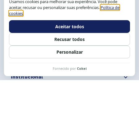
Salvador-BA, Brasil.
Tel.: (71) 2104-5457, Cel.: (71) 9 9239-2104 ou 2105
E-mail:
cese@cese.org.br
Expediente: 8h às 12h e 13 às 17h.
Siga nossas redes
Fale conosco
Institucional
Comunicação
Links Úteis