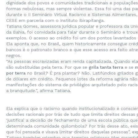
dignidade dos povos e comunidades tradicionais e populações
formas nebulosas, mas sempre violentas. Essa foi uma das p
durante o II Seminário Virtual Racismo e Sistemas Alimentares,
CESE em parceria com o Instituto Ibirapitanga.
Tatiana Gomes, assessora jurídica popular e professora da Uni
da Bahia, foi convidada para falar durante o Seminário e troux
exemplos. O acesso ao crédito foi um dos pontos levantados 
Ela aponta que, no Brasil, quem historicamente consegue créd
bancos é o patronato branco e que esse acesso era feito atr
negros.
“As pessoas escravizadas eram renda capitalizada. Quando ela
são substituídas pela terra. Por que se
grila tanta terra
e se
m
por terra
no Brasil? É pra plantar? Não. Latifúndios grilados 
de dólares em crédito. Pequenos lotes da reforma agrária não
manifestações do sistema de privilégios arquitetado pelo racis
a branquitude.”, afirma Tatiana.
Ela explica que o racismo quando institucionalizado é conscie
decisões racionais por trás de tudo que limita direitos dessas
‘justifica’ a decisão de fechamento de uma escola pública qu
determinada comunidade quilombola? Por trás desse ato, exi
que foi pensada e visava limitar direitos daquelas pessoas”, exp
Tatiana também relembra que templos religiosos têm garantid