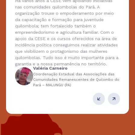
Há vários anos a CESE vem apoiando iniciativas
nas comunidades quilombolas do Pará. A
organização trouxe o empoderamento por meio
da capacitação e formação para juventude
quilombola; tem fortalecido também o
empreendedorismo e agricultura familiar. Com o
apoio da CESE e os cursos oferecidos na área de
incidência política conseguimos realizar atividades
que visibilizem o protagonismo das mulheres
quilombolas. Tudo isso é muito importante para a
garantia e a nossa permanência no território.
Valéria Carneiro
Coordenação Estadual das Associações das
Comunidades Remanescentes de Quilombo do
Pará – MALUNGU (PA)