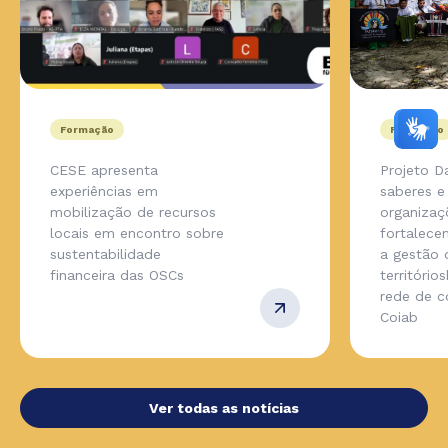
Formação
Formação
CESE apresenta
Projeto D
experiências em
saberes e
mobilização de recursos
organizaç
locais em encontro sobre
fortalece
sustentabilidade
a gestão 
financeira das OSCs
território
rede de 
Coiab
Ver todas as notícias